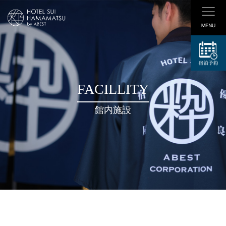
コ
ン
テ
ン
ツ
へ
ス
FACILLITY
キ
ッ
館内施設
プ