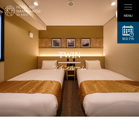
コ
ン
テ
ン
ツ
へ
ス
TWIN
キ
ッ
ツインルーム
プ